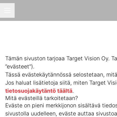
URAVALIKKO
Tämän sivuston tarjoaa Target Vision Oy. T
”evästeet”).
Tässä evästekäytännössä selostetaan, mitä ev
Jos haluat lisätietoja siitä, miten Target Vis
tietosuojakäytäntö täältä
.
Mitä evästeillä tarkoitetaan?
Eväste on pieni merkkijonon sisältävä tiedost
sivustolla uudelleen, eväste auttaa sivust