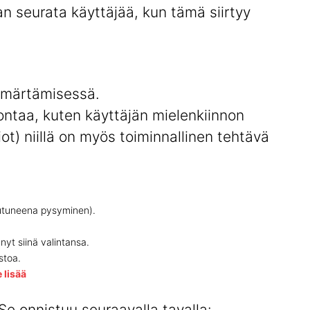
an seurata käyttäjää, kun tämä siirtyy
mmärtämisessä.
ontaa, kuten käyttäjän mielenkiinnon
ot) niillä on myös toiminnallinen tehtävä
rjautuneena pysyminen).
nyt siinä valintansa.
stoa.
 lisää
 Se onnistuu seuraavalla tavalla: