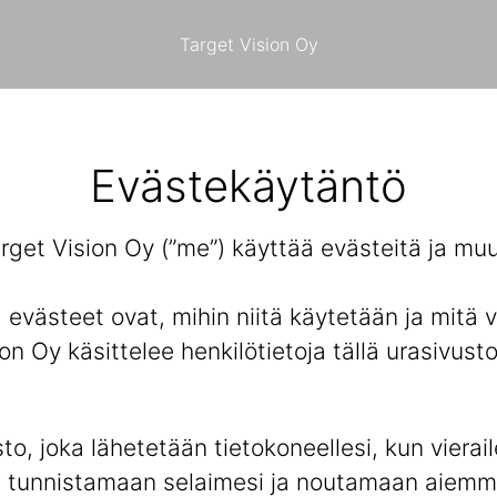
Target Vision Oy
Evästekäytäntö
arget Vision Oy (”me”) käyttää evästeitä ja m
ästeet ovat, mihin niitä käytetään ja mitä val
ion Oy käsittelee henkilötietoja tällä urasivust
o, joka lähetetään tietokoneellesi, kun vierail
oa tunnistamaan selaimesi ja noutamaan aiemmi