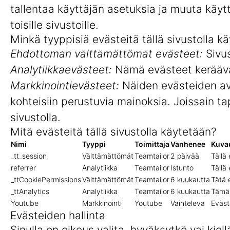
tallentaa käyttäjän asetuksia ja muuta käyt
toisille sivustoille.
Minkä tyyppisiä evästeitä tällä sivustolla k
Ehdottoman välttämättömät evästeet:
Sivus
Analytiikkaevästeet:
Nämä evästeet keräävät
Markkinointievästeet:
Näiden evästeiden avu
kohteisiin perustuvia mainoksia. Joissain ta
sivustolla.
Mitä evästeitä tällä sivustolla käytetään?
Nimi
Tyyppi
Toimittaja
Vanhenee
Kuva
_tt_session
Välttämättömät
Teamtailor
2 päivää
Tällä
referrer
Analytiikka
Teamtailor
Istunto
Tällä 
_ttCookiePermissions
Välttämättömät
Teamtailor
6 kuukautta
Tätä 
_ttAnalytics
Analytiikka
Teamtailor
6 kuukautta
Tämän
Youtube
Markkinointi
Youtube
Vaihteleva
Eväst
Evästeiden hallinta
Sinulla on oikeus valita, hyväksytkö vai kiel