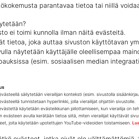
tökokemusta parantavaa tietoa tai niillä voida
äytetään?
to ei toimi kunnolla ilman näitä evästeitä.
 tietoa, joka auttaa sivuston käyttötavan y
lla näytetään käyttäjälle oleellisempaa main
pauksissa (esim. sosiaalisen median integraati
us
 evästeellä säilytetään vierailijan konteksti (esim. sivustolla sisäänki
evästeellä tunnistetaan hyperlinkki, jolla vierailijat ohjattiin sivustolle.
evästettä käytetään evästeikkunan piilottamiseen, kun vierailija on teh
 evästeen avulla kerätään tietoa siitä, miten vierailijat käyttävät sivu
eet, joita käytetään upotettujen YouTube-videoiden toistamiseen.
Lue
lätkö evästeet, jotka eivät ole välttämättömiä.